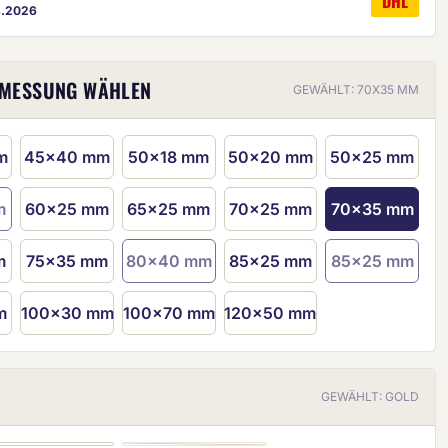
DHL
8.2026
BMESSUNG WÄHLEN
GEWÄHLT: 70X35 MM
m
45x40 mm
50x18 mm
50x20 mm
50x25 mm
m
60x25 mm
65x25 mm
70x25 mm
70x35 mm
ige ist eine ungefähre Vorschau.
 Option ist zurzeit nicht verfügbar.)
m
75x35 mm
80x40 mm
85x25 mm
85x25 mm
(Diese Option ist zurzeit nicht verfügbar.)
(Diese Option 
m
100x30 mm
100x70 mm
120x50 mm
GEWÄHLT: GOLD
SILBER
BRONZE