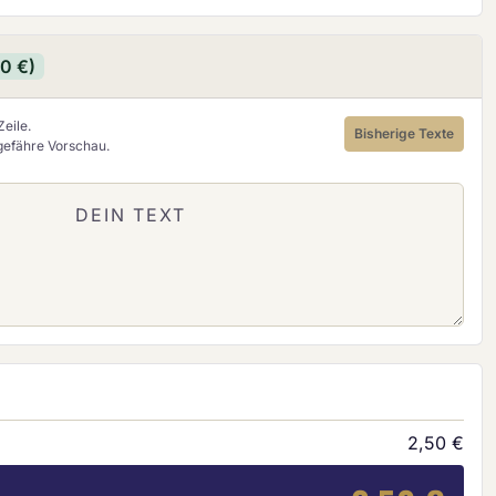
(Diese Option ist zurzeit nicht verfügbar.)
90 €)
eile.
Bisherige Texte
ngefähre Vorschau.
2,50 €