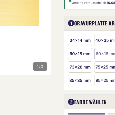
Versand voraussichtlich
10.0
GRAVURPLATTE A
1
34x14 mm
40x35 m
60x18 mm
60x18 m
Die Anze
(Diese
1 / 2
73x28 mm
75x25 m
85x35 mm
95x25 m
FARBE WÄHLEN
2
GOLD