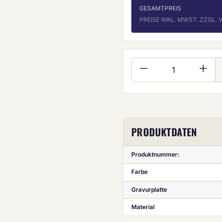
GESAMTPREIS
PREISE INKL. MWST. ZZGL
Produkt Anzahl:
PRODUKTDATEN
Produktnummer:
Farbe
Gravurplatte
Material