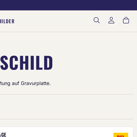
War
HILDER
SCHILD
ftung auf Gravurplatte.
AGE