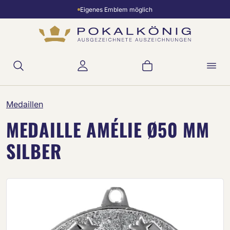
Eigenes Emblem möglich
Zum Hauptinhalt springen
Warenkorb enthält 
Medaillen
MEDAILLE AMÉLIE Ø50 MM
SILBER
Bildergalerie überspringen