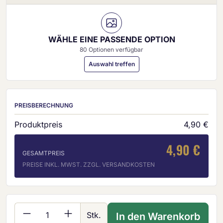
WÄHLE EINE PASSENDE OPTION
80 Optionen verfügbar
Auswahl treffen
PREISBERECHNUNG
Produktpreis
4,90 €
4,90 €
GESAMTPREIS
PREISE INKL. MWST. ZZGL. VERSANDKOSTEN
Produkt Anzahl: Gib den gewünschten Wer
Stk.
In den Warenkorb