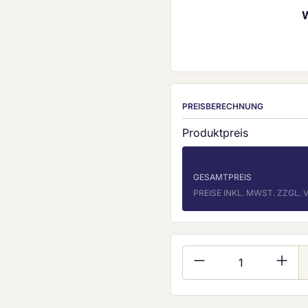
PREISBERECHNUNG
Produktpreis
GESAMTPREIS
PREISE INKL. MWST. ZZGL
Produkt Anzahl: