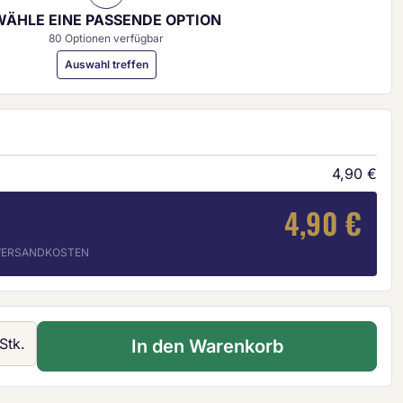
WÄHLE EINE PASSENDE OPTION
80 Optionen verfügbar
Auswahl treffen
4,90 €
4,90 €
. VERSANDKOSTEN
 Gib den gewünschten Wert ein oder ben
Stk.
In den Warenkorb