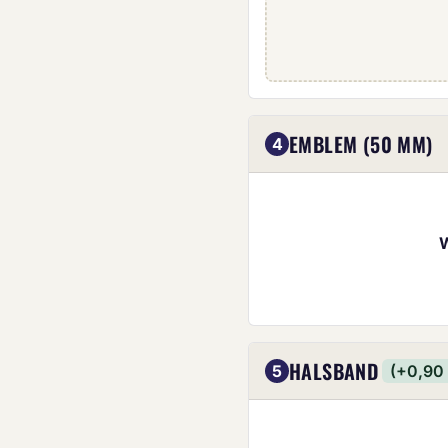
Eigenes Emblem (5
EMBLEM (50 MM)
4
HALSBAND
5
(+0,90