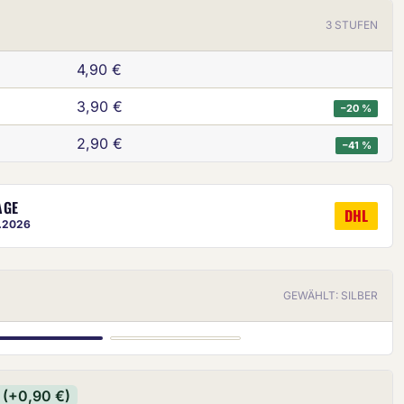
3 STUFEN
4,90 €
3,90 €
−20 %
2,90 €
−41 %
ige ist eine ungefähre Vorschau.
AGE
DHL
8.2026
GEWÄHLT: SILBER
SILBER
BRONZE
(+0,90 €)