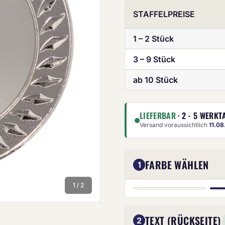
STAFFELPREISE
1 – 2 Stück
3 – 9 Stück
ab 10 Stück
Die Anze
LIEFERBAR
· 2 - 5 WERKT
Versand voraussichtlich
11.0
FARBE WÄHLEN
1
GOLD
1 / 2
TEXT (RÜCKSEITE)
2