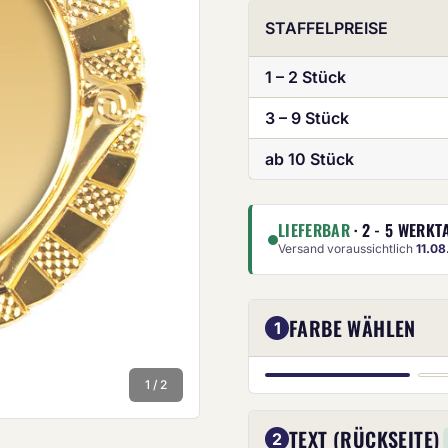
STAFFELPREISE
1 – 2 Stück
3 – 9 Stück
ab 10 Stück
Die Anze
LIEFERBAR
· 2 - 5 WERKT
Versand voraussichtlich
11.0
FARBE WÄHLEN
1
GOLD
1 / 2
TEXT (RÜCKSEITE)
2