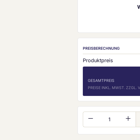
PREISBERECHNUNG
Produktpreis
GESAMTPREIS
PREISE INKL. MWST. ZZGL
Produkt Anzahl: