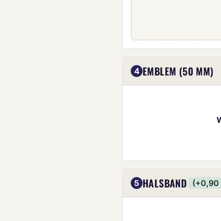
Eigenes Emblem (5
EMBLEM (50 MM)
4
HALSBAND
5
(+0,90