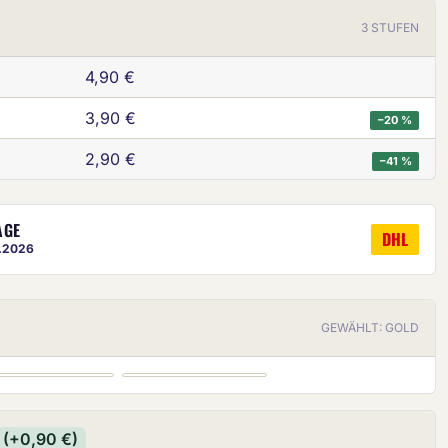
3 STUFEN
4,90 €
3,90 €
−20 %
2,90 €
−41 %
ige ist eine ungefähre Vorschau.
AGE
DHL
8.2026
GEWÄHLT: GOLD
SILBER
BRONZE
(+0,90 €)