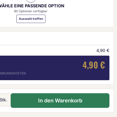
WÄHLE EINE PASSENDE OPTION
80 Optionen verfügbar
Auswahl treffen
4,90 €
4,90 €
. VERSANDKOSTEN
 Gib den gewünschten Wert ein oder ben
Stk.
In den Warenkorb