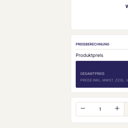
PREISBERECHNUNG
Produktpreis
GESAMTPREIS
PREISE INKL. MWST. ZZGL
Produkt Anzahl: