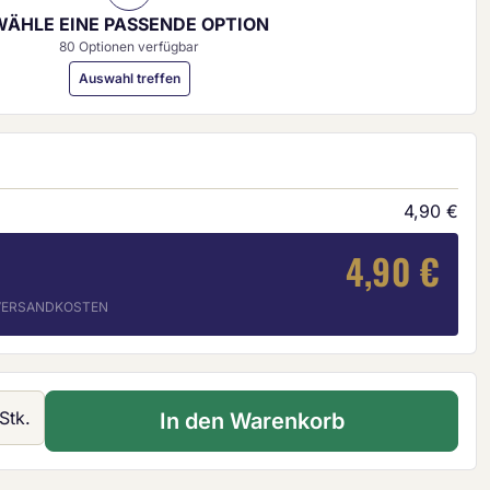
WÄHLE EINE PASSENDE OPTION
80 Optionen verfügbar
Auswahl treffen
4,90 €
4,90 €
. VERSANDKOSTEN
 Gib den gewünschten Wert ein oder ben
Stk.
In den Warenkorb