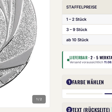
STAFFELPREISE
1 – 2 Stück
3 – 9 Stück
ab 10 Stück
LIEFERBAR
· 2 - 5 WERKT
Die Anze
Versand voraussichtlich
11.0
FARBE WÄHLEN
1
GOLD
1 / 2
TEXT (RÜCKSEITE)
2