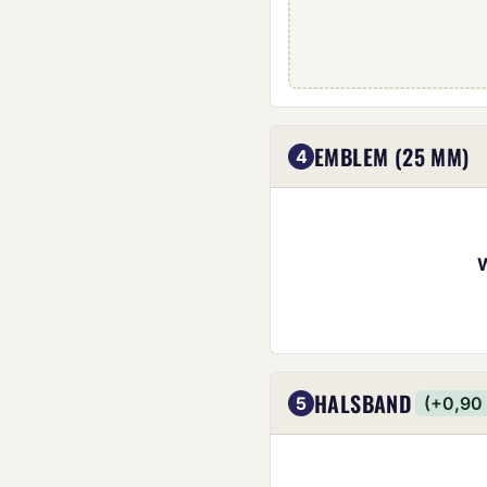
Eigenes Emblem (2
EMBLEM (25 MM)
4
HALSBAND
5
(+0,90