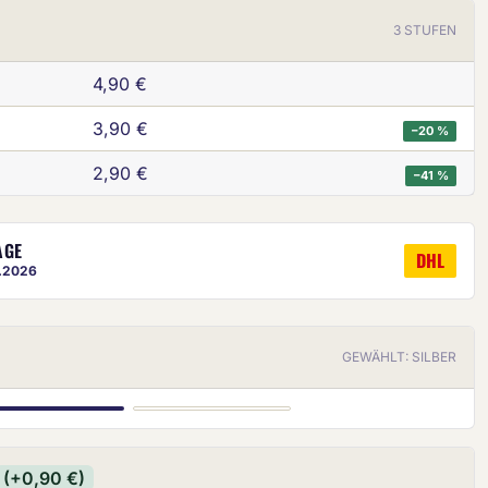
3 STUFEN
4,90 €
3,90 €
−20 %
2,90 €
−41 %
AGE
ige ist eine ungefähre Vorschau.
DHL
8.2026
GEWÄHLT: SILBER
SILBER
BRONZE
(+0,90 €)