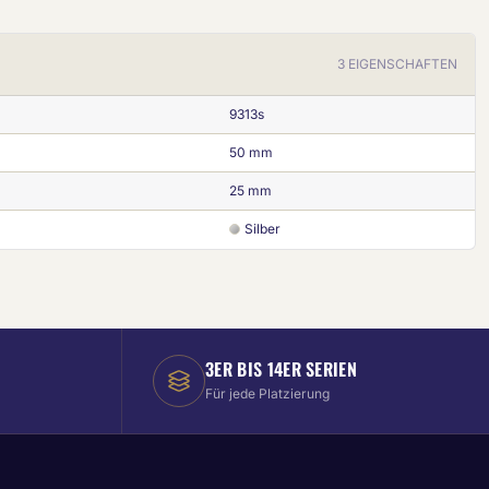
3 EIGENSCHAFTEN
9313s
50 mm
25 mm
Silber
3ER BIS 14ER SERIEN
Für jede Platzierung