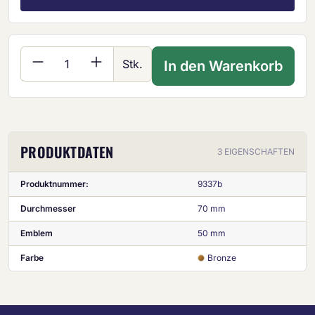
Produkt Anzahl: Gib den gewünschten Wer
Stk.
In den Warenkorb
PRODUKTDATEN
3 EIGENSCHAFTEN
Produktnummer:
9337b
Durchmesser
70 mm
Emblem
50 mm
Farbe
Bronze