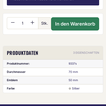
Produkt Anzahl: Gib den gewünschten Wer
Stk.
In den Warenkorb
PRODUKTDATEN
3 EIGENSCHAFTEN
Produktnummer:
9337s
Durchmesser
70 mm
Emblem
50 mm
Farbe
Silber