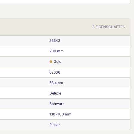
8 EIGENSCHAFTEN
56643
200 mm
Gold
62606
58,4 cm
Deluxe
Schwarz
130x100 mm
Plastik