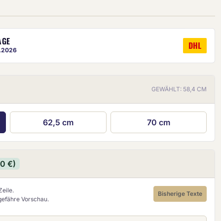
AGE
DHL
8.2026
GEWÄHLT: 58,4 CM
ige ist eine ungefähre Vorschau.
62,5 cm
70 cm
90 €)
eile.
Bisherige Texte
ngefähre Vorschau.