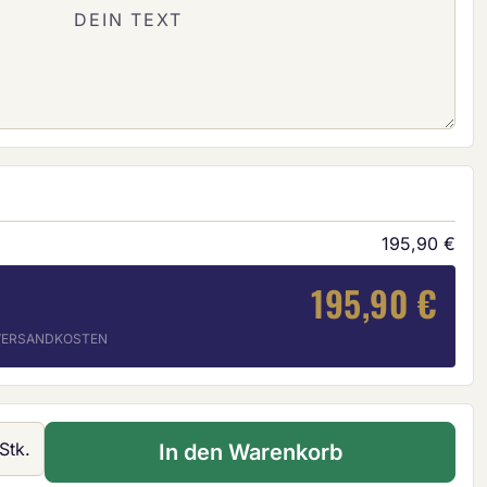
195,90 €
195,90 €
. VERSANDKOSTEN
 Gib den gewünschten Wert ein oder ben
Stk.
In den Warenkorb