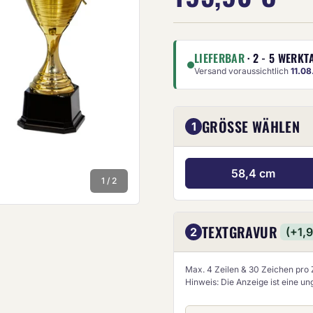
LIEFERBAR
· 2 - 5 WERKT
Versand voraussichtlich
11.0
GRÖSSE WÄHLEN
1
Die Anze
58,4 cm
1 / 2
TEXTGRAVUR
2
(+1,
Max. 4 Zeilen & 30 Zeichen pro Z
Hinweis: Die Anzeige ist eine u