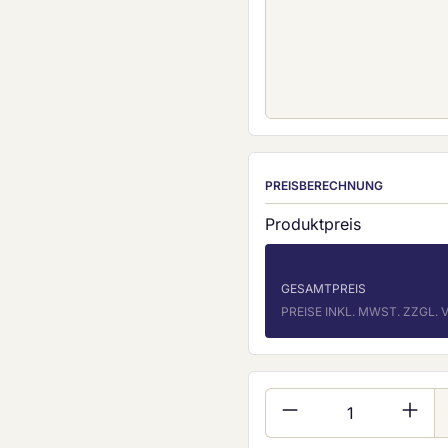
PREISBERECHNUNG
Produktpreis
GESAMTPREIS
PREISE INKL. MWST. ZZGL
Produkt Anzahl: