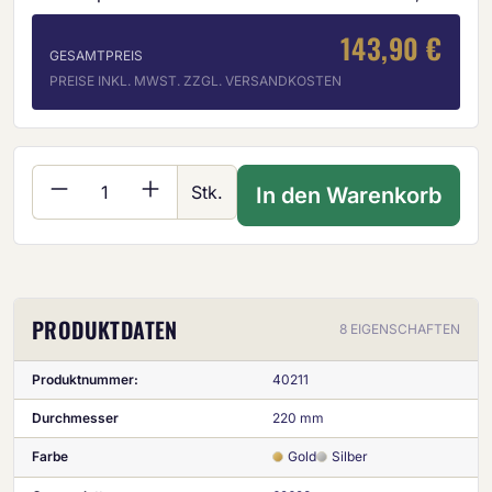
143,90 €
GESAMTPREIS
PREISE INKL. MWST. ZZGL. VERSANDKOSTEN
Produkt Anzahl: Gib den gewünschten Wer
Stk.
In den Warenkorb
PRODUKTDATEN
8 EIGENSCHAFTEN
Produktnummer:
40211
Durchmesser
220 mm
Farbe
Gold
Silber