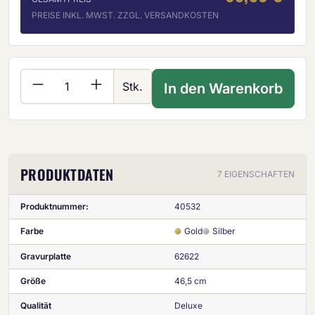
PREISE INKL. MWST. ZZGL. VERSANDKOSTEN
Produkt Anzahl: Gib den gewünschten Wer
Stk.
In den Warenkorb
PRODUKTDATEN
7 EIGENSCHAFTEN
Produktnummer:
40532
Farbe
Gold
Silber
Gravurplatte
62622
Größe
46,5 cm
Qualität
Deluxe