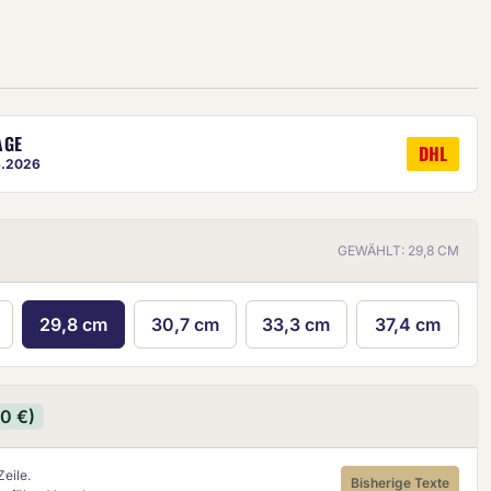
AGE
DHL
8.2026
ige ist eine ungefähre Vorschau.
GEWÄHLT: 29,8 CM
29,8 cm
30,7 cm
33,3 cm
37,4 cm
90 €)
eile.
Bisherige Texte