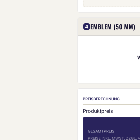
Eigenes Emblem (5
EMBLEM (50 MM)
4
PREISBERECHNUNG
Produktpreis
GESAMTPREIS
PREISE INKL. MWST. ZZGL