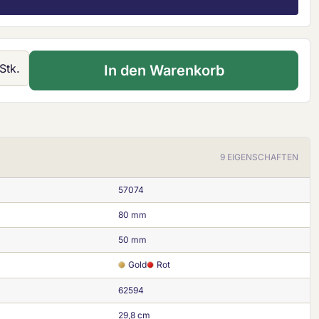
 Gib den gewünschten Wert ein oder ben
Stk.
In den Warenkorb
9 EIGENSCHAFTEN
57074
80 mm
50 mm
Gold
Rot
62594
29,8 cm