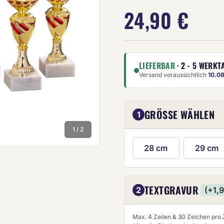
24,90 €
LIEFERBAR
· 2 - 5 WERKT
Versand voraussichtlich
10.0
Die Anze
GRÖSSE WÄHLEN
1
1 / 2
28 cm
29 cm
TEXTGRAVUR
2
(+1,
Max. 4 Zeilen & 30 Zeichen pro Z