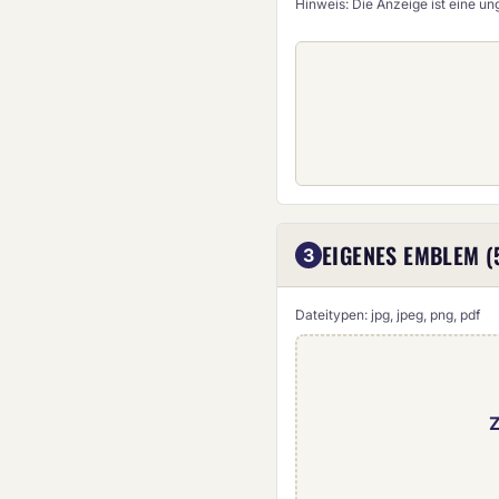
Hinweis: Die Anzeige ist eine u
EIGENES EMBLEM (
3
Dateitypen: jpg, jpeg, png, pdf
Z