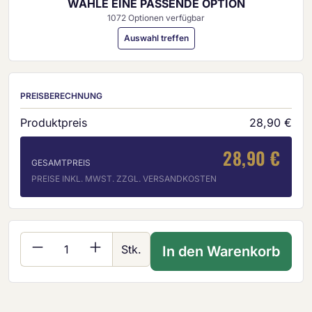
WÄHLE EINE PASSENDE OPTION
1072 Optionen verfügbar
Auswahl treffen
PREISBERECHNUNG
Produktpreis
28,90 €
28,90 €
GESAMTPREIS
PREISE INKL. MWST. ZZGL. VERSANDKOSTEN
Produkt Anzahl: Gib den gewünschten Wer
Stk.
In den Warenkorb