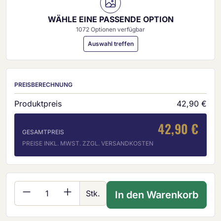
WÄHLE EINE PASSENDE OPTION
1072 Optionen verfügbar
Auswahl treffen
PREISBERECHNUNG
Produktpreis
42,90 €
42,90 €
GESAMTPREIS
PREISE INKL. MWST. ZZGL. VERSANDKOSTEN
Produkt Anzahl: Gib den gewünschten Wer
Stk.
In den Warenkorb