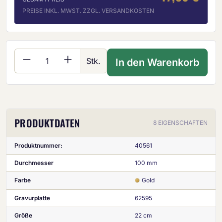
PREISE INKL. MWST. ZZGL. VERSANDKOSTEN
Produkt Anzahl: Gib den gewünschten Wer
Stk.
In den Warenkorb
PRODUKTDATEN
8 EIGENSCHAFTEN
Produktnummer:
40561
Durchmesser
100 mm
Farbe
Gold
Gravurplatte
62595
Größe
22 cm