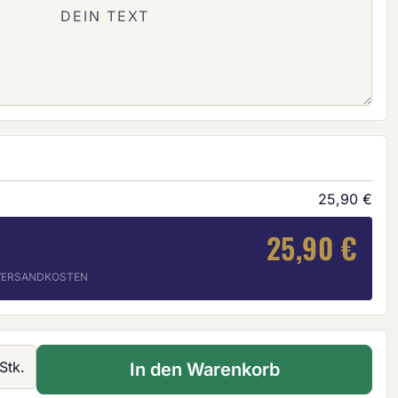
25,90 €
25,90 €
. VERSANDKOSTEN
 Gib den gewünschten Wert ein oder ben
Stk.
In den Warenkorb