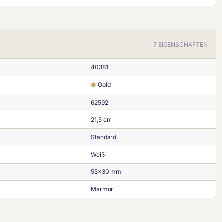
7 EIGENSCHAFTEN
40381
Gold
62592
21,5 cm
Standard
Weiß
55x30 mm
Marmor