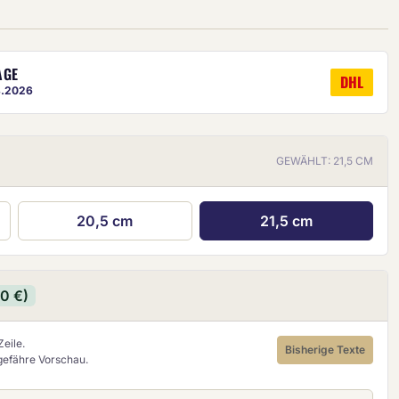
AGE
DHL
8.2026
GEWÄHLT: 21,5 CM
ige ist eine ungefähre Vorschau.
20,5 cm
21,5 cm
90 €)
eile.
Bisherige Texte
ngefähre Vorschau.