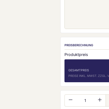
PREISBERECHNUNG
Produktpreis
GESAMTPREIS
PREISE INKL. MWST. ZZGL
Produkt Anzahl: