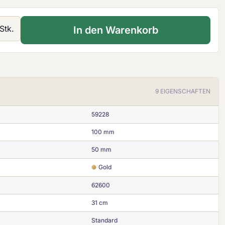
 Gib den gewünschten Wert ein oder ben
Stk.
In den Warenkorb
9 EIGENSCHAFTEN
59228
100 mm
50 mm
Gold
62600
31 cm
Standard