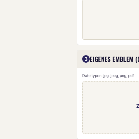
EIGENES EMBLEM (
3
Dateitypen: jpg, jpeg, png, pdf
Z
Eigenes Emblem (5