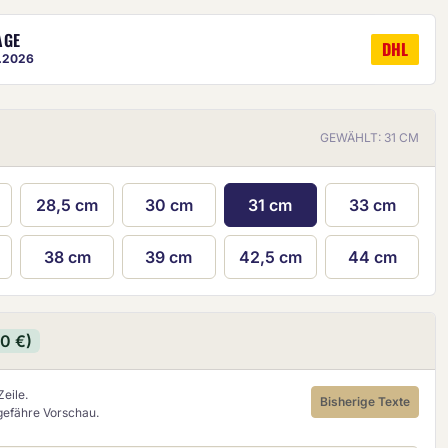
AGE
DHL
8.2026
GEWÄHLT: 31 CM
28,5 cm
30 cm
31 cm
33 cm
ige ist eine ungefähre Vorschau.
38 cm
39 cm
42,5 cm
44 cm
90 €)
eile.
Bisherige Texte
ngefähre Vorschau.