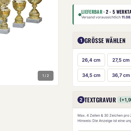
LIEFERBAR
· 2 - 5 WERKT
Versand voraussichtlich
11.0
GRÖSSE WÄHLEN
1
26,4 cm
27,5 cm
Die Anze
34,5 cm
36,7 cm
1 / 2
TEXTGRAVUR
2
(+1,
Max. 4 Zeilen & 30 Zeichen pro Z
Hinweis: Die Anzeige ist eine u