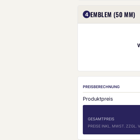
EMBLEM (50 MM)
4
PREISBERECHNUNG
Produktpreis
GESAMTPREIS
PREISE INKL. MWST. ZZGL