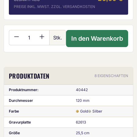
PREISE INKL. MWST. ZZGL. VERSANDKOSTEN
Produkt Anzahl: Gib den gewünschten Wer
Stk.
In den Warenkorb
PRODUKTDATEN
8 EIGENSCHAFTEN
Produktnummer:
40442
Durchmesser
120 mm
Farbe
Gold
Silber
Gravurplatte
62613
Größe
25,5 cm