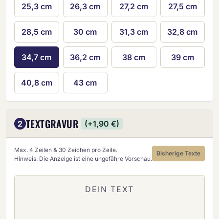
25,3 cm
26,3 cm
27,2 cm
27,5 cm
28,5 cm
30 cm
31,3 cm
32,8 cm
34,7 cm
36,2 cm
38 cm
39 cm
40,8 cm
43 cm
TEXTGRAVUR
2
(+1,90 €)
Max. 4 Zeilen & 30 Zeichen pro Zeile.
Bisherige Texte
Hinweis: Die Anzeige ist eine ungefähre Vorschau.