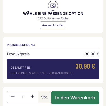
WÄHLE EINE PASSENDE OPTION
1072 Optionen verfügbar
Auswahl treffen
PREISBERECHNUNG
Produktpreis
30,90 €
30,90 €
GESAMTPREIS
PREISE INKL. MWST. ZZGL. VERSANDKOSTEN
Produkt Anzahl: Gib den gewünschten Wer
Stk.
In den Warenkorb