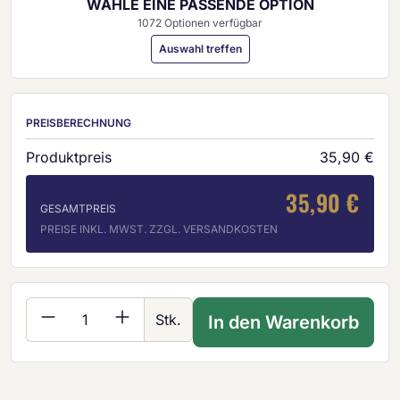
WÄHLE EINE PASSENDE OPTION
1072 Optionen verfügbar
Auswahl treffen
PREISBERECHNUNG
Produktpreis
35,90 €
35,90 €
GESAMTPREIS
PREISE INKL. MWST. ZZGL. VERSANDKOSTEN
Produkt Anzahl: Gib den gewünschten Wer
Stk.
In den Warenkorb