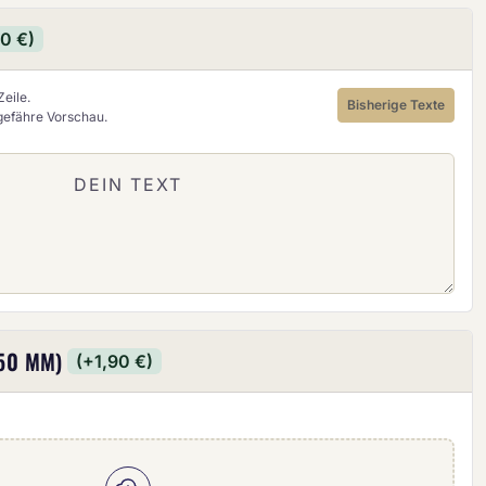
90 €)
eile.
Bisherige Texte
ngefähre Vorschau.
50 MM)
(+1,90 €)