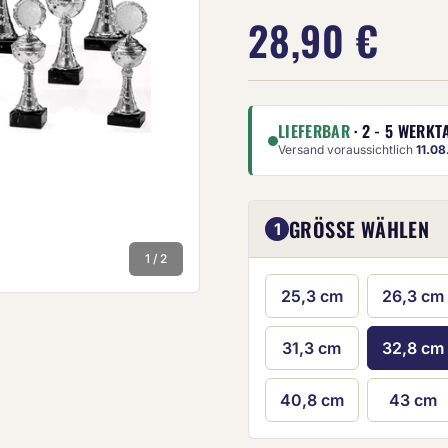
28,90 €
LIEFERBAR
· 2 - 5 WERKT
Versand voraussichtlich
11.0
Die Anze
GRÖSSE WÄHLEN
1
1 / 2
25,3 cm
26,3 cm
31,3 cm
32,8 cm
40,8 cm
43 cm