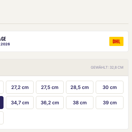
AGE
DHL
8.2026
ige ist eine ungefähre Vorschau.
GEWÄHLT: 32,8 CM
27,2 cm
27,5 cm
28,5 cm
30 cm
34,7 cm
36,2 cm
38 cm
39 cm