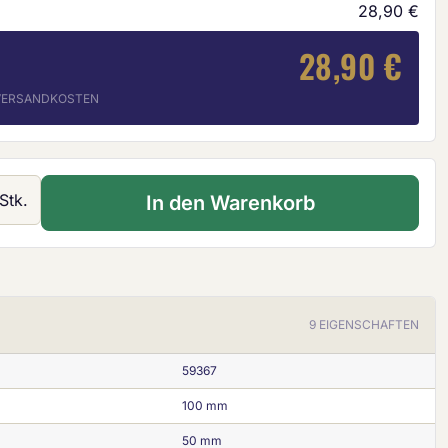
28,90 €
28,90 €
. VERSANDKOSTEN
 Gib den gewünschten Wert ein oder ben
Stk.
In den Warenkorb
9 EIGENSCHAFTEN
59367
100 mm
50 mm