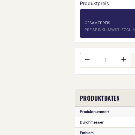
Produktpreis
GESAMTPREIS
PREISE INKL. MWST. ZZGL
Produkt Anzahl:
PRODUKTDATEN
Produktnummer:
Durchmesser
Emblem