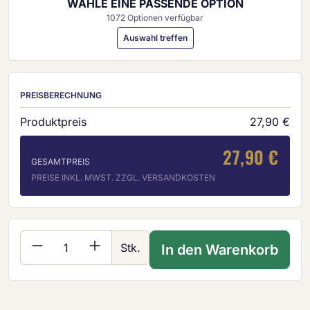
WÄHLE EINE PASSENDE OPTION
1072 Optionen verfügbar
Auswahl treffen
PREISBERECHNUNG
Produktpreis
27,90 €
27,90 €
GESAMTPREIS
PREISE INKL. MWST. ZZGL. VERSANDKOSTEN
Produkt Anzahl: Gib den gewünschten Wer
Stk.
In den Warenkorb