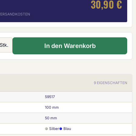
30,90 €
. VERSANDKOSTEN
 Gib den gewünschten Wert ein oder ben
Stk.
In den Warenkorb
9 EIGENSCHAFTEN
59517
100 mm
50 mm
Silber
Blau