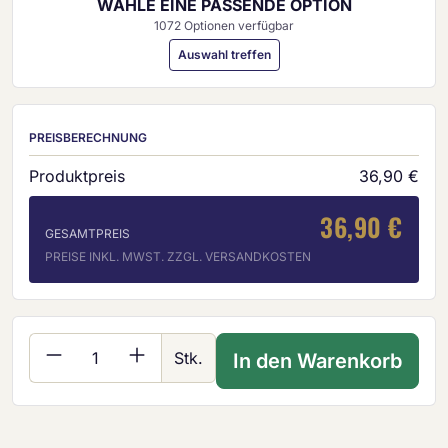
WÄHLE EINE PASSENDE OPTION
1072 Optionen verfügbar
Auswahl treffen
PREISBERECHNUNG
Produktpreis
36,90 €
36,90 €
GESAMTPREIS
PREISE INKL. MWST. ZZGL. VERSANDKOSTEN
Produkt Anzahl: Gib den gewünschten Wer
Stk.
In den Warenkorb