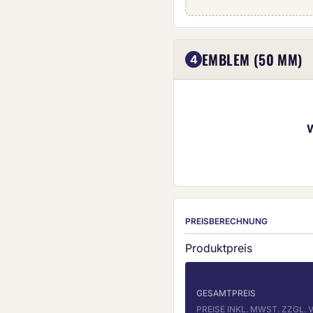
Eigenes Emblem (5
EMBLEM (50 MM)
4
PREISBERECHNUNG
Produktpreis
GESAMTPREIS
PREISE INKL. MWST. ZZGL