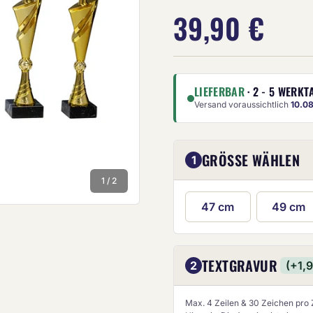
39,90 €
LIEFERBAR
· 2 - 5 WERKT
Versand voraussichtlich
10.0
Die Anze
GRÖSSE WÄHLEN
1
1 / 2
47 cm
49 cm
TEXTGRAVUR
2
(+1,
Max. 4 Zeilen & 30 Zeichen pro Z