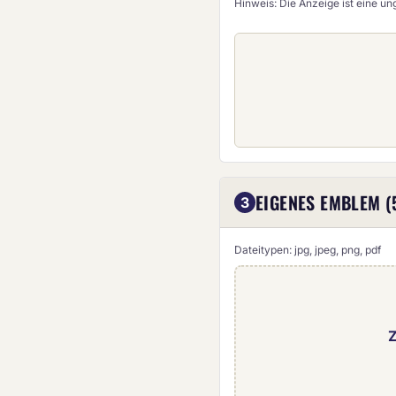
Hinweis: Die Anzeige ist eine u
EIGENES EMBLEM (
3
Dateitypen: jpg, jpeg, png, pdf
Z