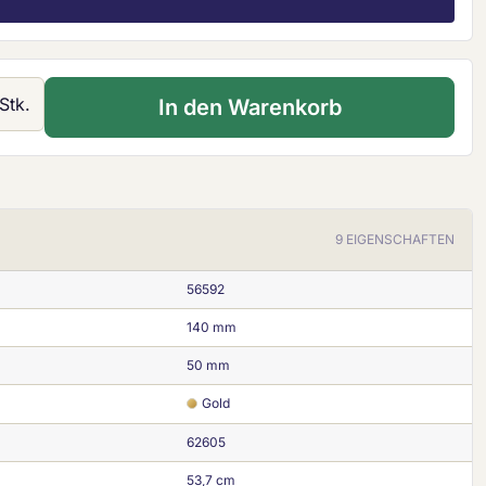
 Gib den gewünschten Wert ein oder ben
Stk.
In den Warenkorb
9 EIGENSCHAFTEN
56592
140 mm
50 mm
Gold
62605
53,7 cm