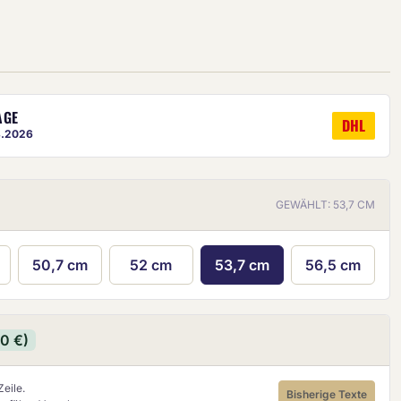
AGE
DHL
8.2026
ige ist eine ungefähre Vorschau.
GEWÄHLT: 53,7 CM
50,7 cm
52 cm
53,7 cm
56,5 cm
90 €)
eile.
Bisherige Texte