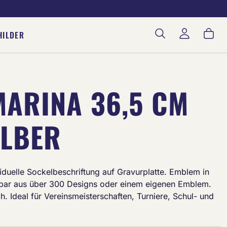
War
HILDER
MARINA 36,5 CM
ILBER
ividuelle Sockelbeschriftung auf Gravurplatte. Emblem in
ar aus über 300 Designs oder einem eigenen Emblem.
ch. Ideal für Vereinsmeisterschaften, Turniere, Schul- und