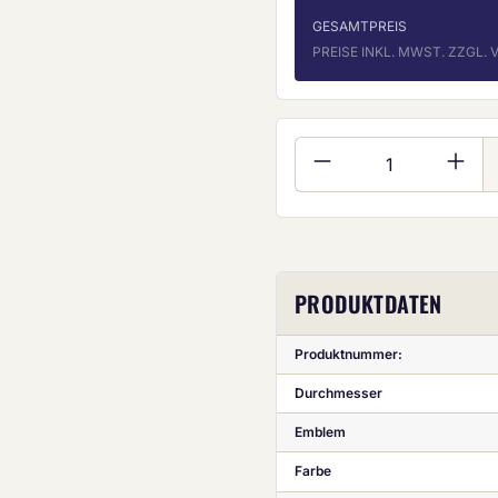
GESAMTPREIS
PREISE INKL. MWST. ZZGL
Produkt Anzahl:
PRODUKTDATEN
Produktnummer:
Durchmesser
Emblem
Farbe