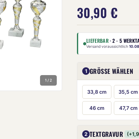
30,90 €
LIEFERBAR
· 2 - 5 WERKT
Versand voraussichtlich
10.0
Die Anze
GRÖSSE WÄHLEN
1
1 / 2
33,8 cm
35,5 cm
46 cm
47,7 cm
TEXTGRAVUR
2
(+1,