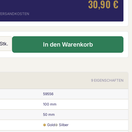
30,90 €
. VERSANDKOSTEN
 Gib den gewünschten Wert ein oder ben
Stk.
In den Warenkorb
9 EIGENSCHAFTEN
59556
100 mm
50 mm
Gold
Silber