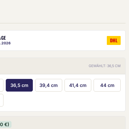
AGE
DHL
8.2026
ige ist eine ungefähre Vorschau.
GEWÄHLT: 36,5 CM
36,5 cm
39,4 cm
41,4 cm
44 cm
90 €)