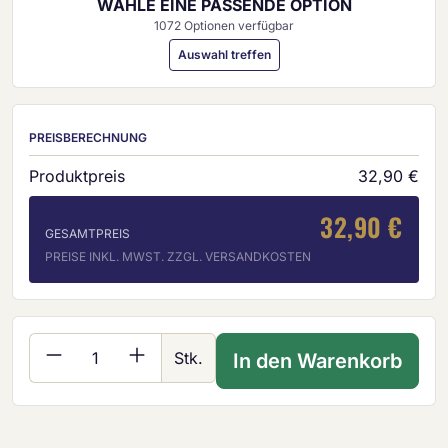
WÄHLE EINE PASSENDE OPTION
1072 Optionen verfügbar
Auswahl treffen
PREISBERECHNUNG
Produktpreis
32,90 €
32,90 €
GESAMTPREIS
PREISE INKL. MWST. ZZGL. VERSANDKOSTEN
Produkt Anzahl: Gib den gewünschten Wer
Stk.
In den Warenkorb