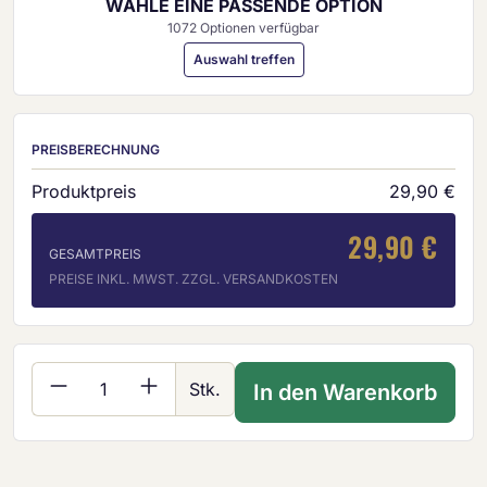
WÄHLE EINE PASSENDE OPTION
1072 Optionen verfügbar
Auswahl treffen
PREISBERECHNUNG
Produktpreis
29,90 €
29,90 €
GESAMTPREIS
PREISE INKL. MWST. ZZGL. VERSANDKOSTEN
Produkt Anzahl: Gib den gewünschten Wer
Stk.
In den Warenkorb