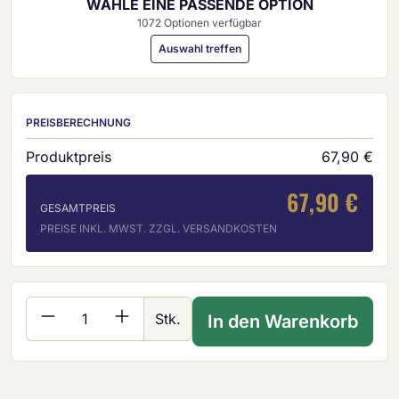
WÄHLE EINE PASSENDE OPTION
1072 Optionen verfügbar
Auswahl treffen
PREISBERECHNUNG
Produktpreis
67,90 €
67,90 €
GESAMTPREIS
PREISE INKL. MWST. ZZGL. VERSANDKOSTEN
Produkt Anzahl: Gib den gewünschten Wer
Stk.
In den Warenkorb