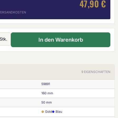
47,90 €
. VERSANDKOSTEN
 Gib den gewünschten Wert ein oder ben
Stk.
In den Warenkorb
9 EIGENSCHAFTEN
59891
160 mm
50 mm
Gold
Blau