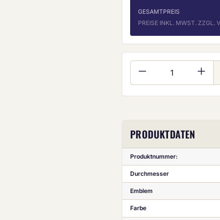
GESAMTPREIS
PREISE INKL. MWST. ZZGL
Produkt Anzahl:
PRODUKTDATEN
Produktnummer:
Durchmesser
Emblem
Farbe