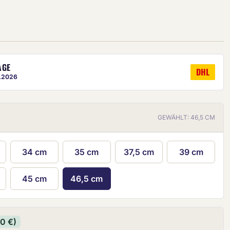
AGE
DHL
8.2026
ige ist eine ungefähre Vorschau.
GEWÄHLT: 46,5 CM
34 cm
35 cm
37,5 cm
39 cm
45 cm
46,5 cm
90 €)