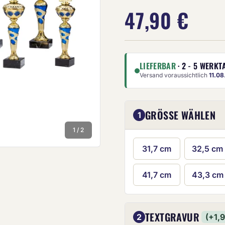
47,90 €
LIEFERBAR
· 2 - 5 WERKT
Versand voraussichtlich
11.0
Die Anze
GRÖSSE WÄHLEN
1
1 / 2
31,7 cm
32,5 cm
41,7 cm
43,3 cm
TEXTGRAVUR
2
(+1,