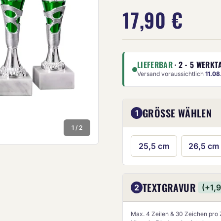
17,90 €
LIEFERBAR
· 2 - 5 WERKT
Versand voraussichtlich
11.0
Die Anze
GRÖSSE WÄHLEN
1
1 / 2
25,5 cm
26,5 cm
TEXTGRAVUR
2
(+1,
Max. 4 Zeilen & 30 Zeichen pro Z