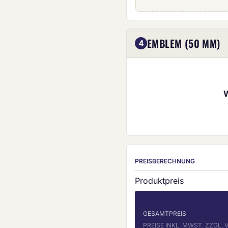
Eigenes Emblem (5
EMBLEM (50 MM)
4
PREISBERECHNUNG
Produktpreis
GESAMTPREIS
PREISE INKL. MWST. ZZGL