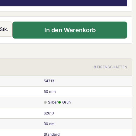
 Gib den gewünschten Wert ein oder ben
Stk.
In den Warenkorb
8 EIGENSCHAFTEN
54713
50 mm
Silber
Grün
62610
30 cm
Standard