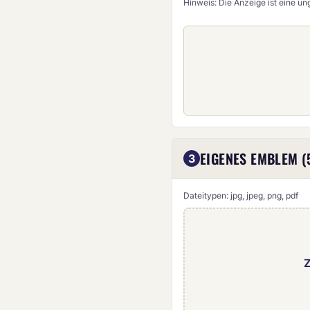
Hinweis: Die Anzeige ist eine u
EIGENES EMBLEM (
3
Dateitypen: jpg, jpeg, png, pdf
Z