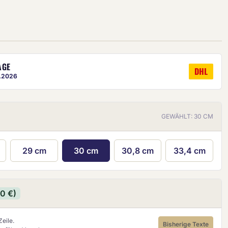
AGE
DHL
8.2026
ige ist eine ungefähre Vorschau.
GEWÄHLT: 30 CM
29 cm
30 cm
30,8 cm
33,4 cm
90 €)
eile.
Bisherige Texte