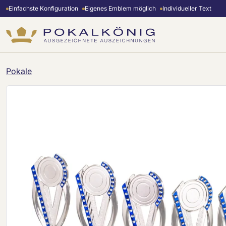
Einfachste Konfiguration
Eigenes Emblem möglich
Individueller Text
m Hauptinhalt springen
Zur Suche springen
Zur Hauptnavigation springen
Pokale
Bildergalerie überspringen