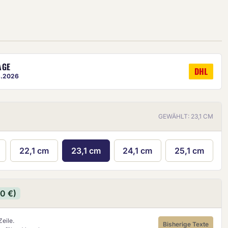
AGE
DHL
8.2026
ige ist eine ungefähre Vorschau.
GEWÄHLT: 23,1 CM
22,1 cm
23,1 cm
24,1 cm
25,1 cm
90 €)
eile.
Bisherige Texte