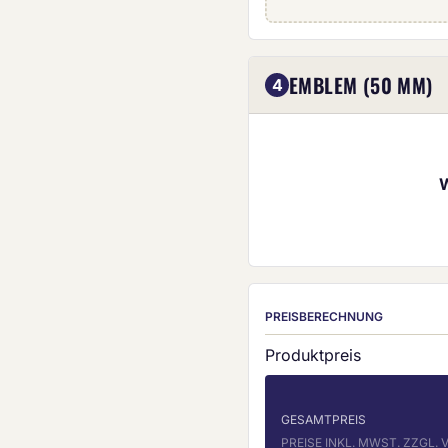
Eigenes Emblem (5
EMBLEM (50 MM)
4
PREISBERECHNUNG
Produktpreis
GESAMTPREIS
PREISE INKL. MWST. ZZGL