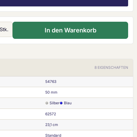
 Gib den gewünschten Wert ein oder ben
Stk.
In den Warenkorb
8 EIGENSCHAFTEN
54763
50 mm
Silber
Blau
62572
23,1 cm
Standard