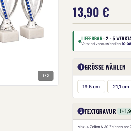
13,90 €
LIEFERBAR
· 2 - 5 WERKT
Versand voraussichtlich
10.0
Die Anze
GRÖSSE WÄHLEN
1
1 / 2
19,5 cm
21,1 cm
TEXTGRAVUR
2
(+1,
Max. 4 Zeilen & 30 Zeichen pro Z