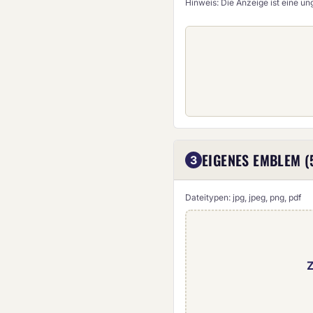
Hinweis: Die Anzeige ist eine u
EIGENES EMBLEM (
3
Dateitypen: jpg, jpeg, png, pdf
Z