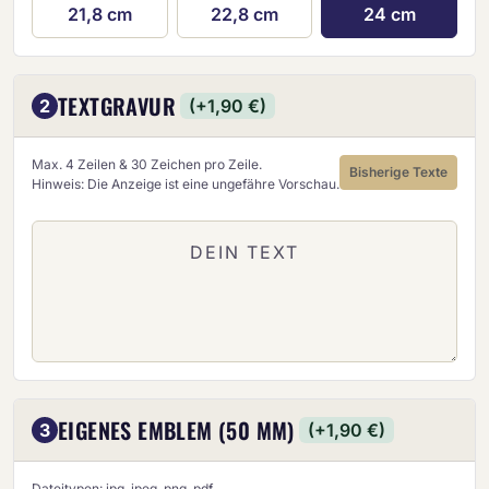
21,8 cm
22,8 cm
24 cm
TEXTGRAVUR
2
(+1,90 €)
Max. 4 Zeilen & 30 Zeichen pro Zeile.
Bisherige Texte
Hinweis: Die Anzeige ist eine ungefähre Vorschau.
EIGENES EMBLEM (50 MM)
3
(+1,90 €)
Dateitypen: jpg, jpeg, png, pdf