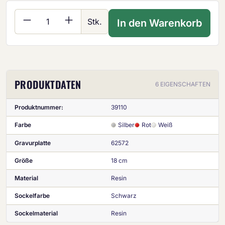
Produkt Anzahl: Gib den gewünschten Wer
Stk.
In den Warenkorb
PRODUKTDATEN
6 EIGENSCHAFTEN
Produktnummer:
39110
Farbe
Silber
Rot
Weiß
Gravurplatte
62572
Größe
18 cm
Material
Resin
Sockelfarbe
Schwarz
Sockelmaterial
Resin