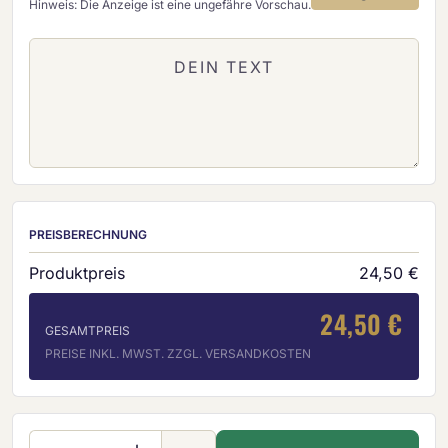
Hinweis: Die Anzeige ist eine ungefähre Vorschau.
PREISBERECHNUNG
Produktpreis
24,50 €
24,50 €
GESAMTPREIS
PREISE INKL. MWST. ZZGL. VERSANDKOSTEN
Produkt Anzahl: Gib den gewünschten Wer