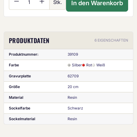
Stk.
In den Warenkorb
PRODUKTDATEN
6 EIGENSCHAFTEN
Produktnummer:
39109
Farbe
Silber
Rot
Weiß
Gravurplatte
62709
Größe
20 cm
Material
Resin
Sockelfarbe
Schwarz
Sockelmaterial
Resin