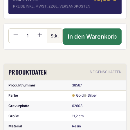
PREISE INKL. MWST. ZZGL. VERSANDKOSTEN
Produkt Anzahl: Gib den gewünschten Wer
Stk.
In den Warenkorb
PRODUKTDATEN
6 EIGENSCHAFTEN
Produktnummer:
38587
Farbe
Gold
Silber
Gravurplatte
62608
Größe
11,2 cm
Material
Resin