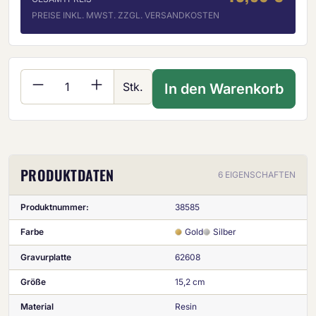
PREISE INKL. MWST. ZZGL. VERSANDKOSTEN
Produkt Anzahl: Gib den gewünschten Wer
Stk.
In den Warenkorb
PRODUKTDATEN
6 EIGENSCHAFTEN
Produktnummer:
38585
Farbe
Gold
Silber
Gravurplatte
62608
Größe
15,2 cm
Material
Resin