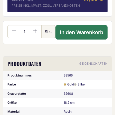
PREISE INKL. MWST. ZZGL. VERSANDKOSTEN
Produkt Anzahl: Gib den gewünschten Wer
Stk.
In den Warenkorb
PRODUKTDATEN
6 EIGENSCHAFTEN
Produktnummer:
38566
Farbe
Gold
Silber
Gravurplatte
62608
Größe
18,2 cm
Material
Resin