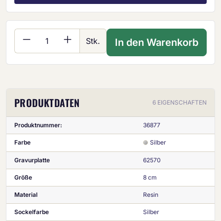
Produkt Anzahl: Gib den gewünschten Wer
Stk.
In den Warenkorb
PRODUKTDATEN
6 EIGENSCHAFTEN
Produktnummer:
36877
Farbe
Silber
Gravurplatte
62570
Größe
8 cm
Material
Resin
Sockelfarbe
Silber