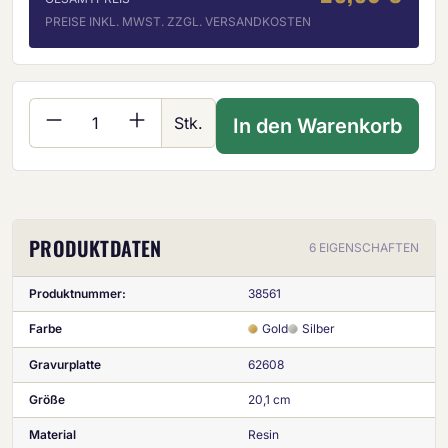
PREISE INKL. MWST. ZZGL. VERSANDKOSTEN
Produkt Anzahl: Gib den gewünschten Wer
Stk.
In den Warenkorb
PRODUKTDATEN
6 EIGENSCHAFTEN
Produktnummer:
38561
Farbe
Gold
Silber
Gravurplatte
62608
Größe
20,1 cm
Material
Resin