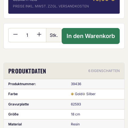
PREISE INKL. MWST. ZZGL. VERSANDKOSTEN
Produkt Anzahl: Gib den gewünschten Wer
Stk.
In den Warenkorb
PRODUKTDATEN
6 EIGENSCHAFTEN
Produktnummer:
39436
Farbe
Gold
Silber
Gravurplatte
62593
Größe
18 cm
Material
Resin