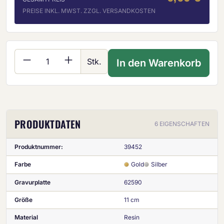
PREISE INKL. MWST. ZZGL. VERSANDKOSTEN
Produkt Anzahl: Gib den gewünschten Wer
Stk.
In den Warenkorb
PRODUKTDATEN
6 EIGENSCHAFTEN
Produktnummer:
39452
Farbe
Gold
Silber
Gravurplatte
62590
Größe
11 cm
Material
Resin