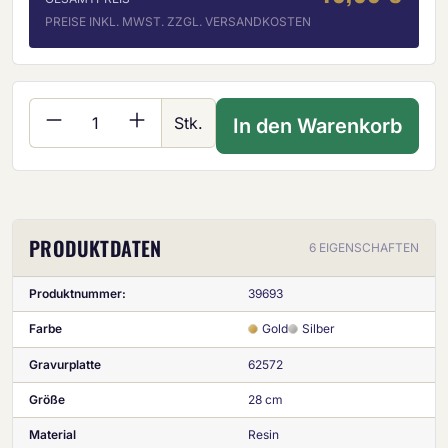
PREISE INKL. MWST. ZZGL. VERSANDKOSTEN
Produkt Anzahl: Gib den gewünschten Wer
Stk.
In den Warenkorb
PRODUKTDATEN
6 EIGENSCHAFTEN
Produktnummer:
39693
Farbe
Gold
Silber
Gravurplatte
62572
Größe
28 cm
Material
Resin