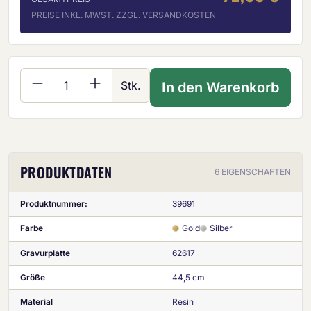
PREISE INKL. MWST. ZZGL. VERSANDKOSTEN
Produkt Anzahl: Gib den gewünschten Wer
Stk.
In den Warenkorb
PRODUKTDATEN
6 EIGENSCHAFTEN
Produktnummer:
39691
Farbe
Gold
Silber
Gravurplatte
62617
Größe
44,5 cm
Material
Resin